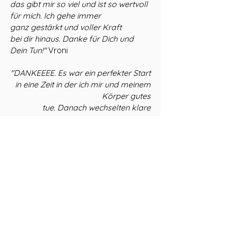
das gibt mir so viel und ist so wertvoll
für mich. Ich gehe immer
ganz
gestärkt und voller Kraft
bei dir hinaus. Danke für Dich und
Dein Tun!"
Vroni
"DANKEEEE. Es war ein perfekter Start
in eine Zeit in der ich mir und meinem
Körper gutes
tue. Danach wechselten klare
Erkenntnisse, tiefe Empfindungen und
ein Gefühl des
angekommen Seins ab. Merciii für
dein Gespür und die Besonderheit,
dass genau du mich
auf dieser ersten reise begleitet hast.
DANKE für dich, deine Energie und
deine Zeit."
Manuela
"Dagmar hat es mit ihrer Behandlung